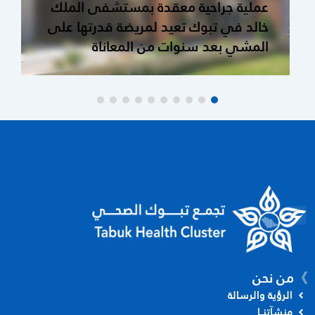
عملية جراحية معقدة بمستشفى الملك
خالد في تبوك تعيد لمريضة قدرتها على
المشي بعد سنوات من المعاناة
》من نحن
الرؤية والرسالة
منشآتنــا